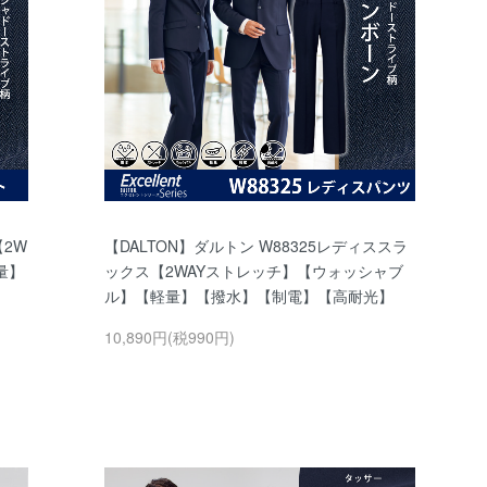
【2W
【DALTON】ダルトン W88325レディススラ
量】
ックス【2WAYストレッチ】【ウォッシャブ
ル】【軽量】【撥水】【制電】【高耐光】
10,890円(税990円)