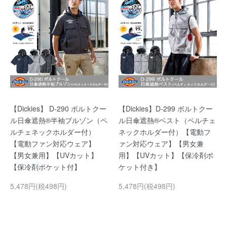
【Dickies】 D-290 ボルトクー
【Dickies】D-299 ボルトクー
ル日傘遮熱®半袖ブルゾン（ペ
ル日傘遮熱®ベスト（ペルチェ
ルチェネックホルダー付）
ネックホルダー付）【電動フ
【電動ファン対応ウェア】
ァン対応ウェア】【男女兼
【男女兼用】【UVカット】
用】【UVカット】【保冷剤ポ
【保冷剤ポケット付】
ケット付き】
5,478円(税498円)
5,478円(税498円)