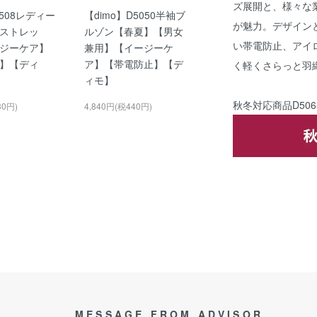
ズ展開と、様々な
D508レディー
【dimo】D5050半袖ブ
が魅力。デザイン
ストレッ
ルゾン【春夏】【男女
い帯電防止、アイ
ジーケア】
兼用】【イージーケ
】【ディ
ア】【帯電防止】【デ
く軽くさらっと羽
ィモ】
秋冬対応商品
D506
30円)
4,840円(税440円)
MESSAGE FROM ADVISOR