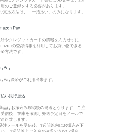
利用のご登録をする必要があります。
●お支払方法は、「一括払い」のみになります。
mazon Pay
住所やクレジットカードの情報を入力せずに、
Amazonの登録情報を利用してお買い物できる
決済方法です。
ayPay
PayPay決済がご利用出来ます。
前払い銀行振込
●商品はお振込み確認後の発送となります。ご注
文受信後、在庫を確認し発送予定日をメールで
ご連絡致します。
●受注メールを受信後、1週間以内にお振込み下
さい。 1週間以上ご入金が確認できない場合、