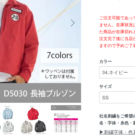
ご注文可能であっ
ません。在庫状況
た商品が在庫切れ
注文完了後に当店
ますので予めご了
カラー
サイズ
社名刺繍をご希望
名・字体・糸色・
▶刺繍字体・色