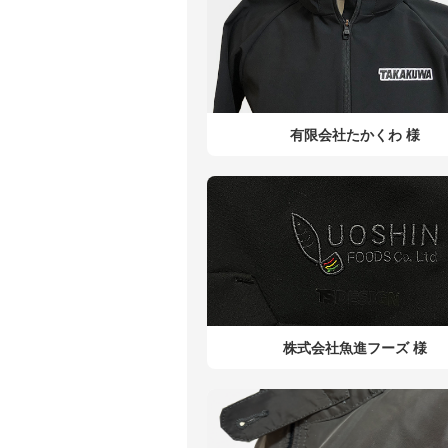
有限会社たかくわ 様
株式会社魚進フーズ 様