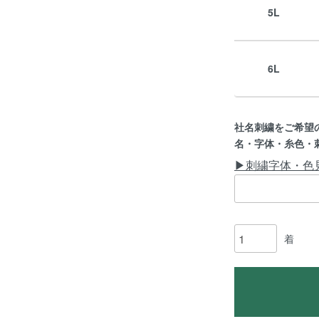
5L
6L
社名刺繍をご希望
名・字体・糸色・
▶刺繍字体・色
着