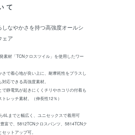
いて
るしなやかさを持つ高強度オールシ
ウェア
独自開発素材「TCNクロスツイル」を使用したワー
かさで着心地が良い上に、耐摩耗性をプラスし
も対応できる高強度素材。
とで静電気が起きにくくチリやホコリの付着も
ストレッチ素材。（伸長性12％）
から6Lまでと幅広く、ユニセックスで着用可
富で、5812TCNクロスパンツ、5814TCNク
とセットアップ可。