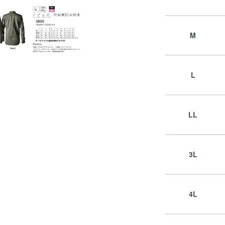
M
L
LL
3L
4L