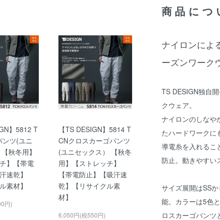
商品につ
ナイロンによ
ーズンワーク
TS DESIGN
クウェア。
ナイロンのしなや
GN】5812 T
【TS DESIGN】5814 T
たハードワークに
パンツ(ユニ
CNクロスカーゴパンツ
導電糸を入れるこ
 【秋冬用】
(ユニセックス） 【秋冬
防止。動きやすい
チ】【帯電
用】【ストレッチ】
汗速乾】
【帯電防止】【吸汗速
ル素材】
乾】【リサイクル素
サイズ展開はSS
材】
能。カラーは5色と豊
00円)
ロスカーゴパンツ
6,050円(税550円)