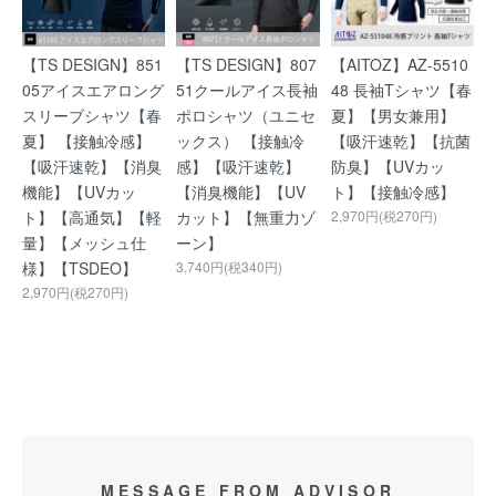
【TS DESIGN】851
【TS DESIGN】807
【AITOZ】AZ-5510
05アイスエアロング
51クールアイス長袖
48 長袖Tシャツ【春
スリーブシャツ【春
ポロシャツ（ユニセ
夏】【男女兼用】
夏】 【接触冷感】
ックス） 【接触冷
【吸汗速乾】【抗菌
【吸汗速乾】【消臭
感】【吸汗速乾】
防臭】【UVカッ
機能】【UVカッ
【消臭機能】【UV
ト】【接触冷感】
ト】【高通気】【軽
カット】【無重力ゾ
2,970円(税270円)
量】【メッシュ仕
ーン】
様】【TSDEO】
3,740円(税340円)
2,970円(税270円)
MESSAGE FROM ADVISOR