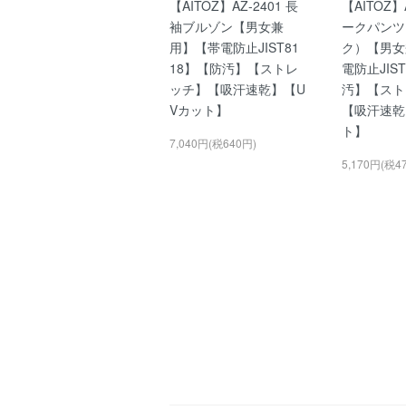
【AITOZ】AZ-2401 長
【AITOZ】A
袖ブルゾン【男女兼
ークパンツ
用】【帯電防止JIST81
ク）【男女
18】【防汚】【ストレ
電防止JIS
ッチ】【吸汗速乾】【U
汚】【スト
Vカット】
【吸汗速乾
ト】
7,040円(税640円)
5,170円(税4