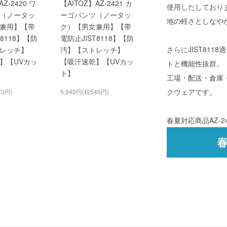
Z-2420 ワ
【AITOZ】AZ-2421 カ
使用したしており
（ノータッ
ーゴパンツ（ノータッ
地の軽さとしなや
兼用】【帯
ク）【男女兼用】【帯
T8118】【防
電防止JIST8118】【防
さらにJIST81
レッチ】
汚】【ストレッチ】
】【UVカッ
【吸汗速乾】【UVカッ
トと機能性抜群。
ト】
工場・配送・倉庫
クウェアです。
70円)
5,940円(税540円)
春夏対応商品
AZ-2