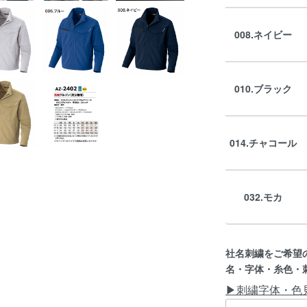
008.ネイビー
010.ブラック
014.チャコール
032.モカ
社名刺繍をご希望
名・字体・糸色・
▶刺繍字体・色